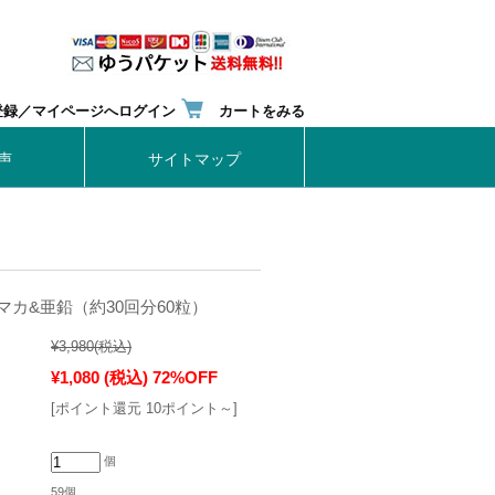
登録／マイページへログイン
カートをみる
声
サイトマップ
カ&亜鉛（約30回分60粒）
¥3,980
(税込)
¥1,080
(税込)
72%OFF
[ポイント還元 10ポイント～]
個
59個