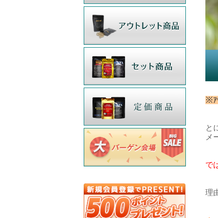
※
と
メ
で
理