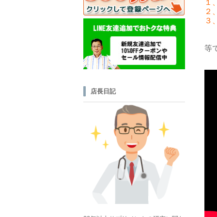
１
２
３
等
店長日記