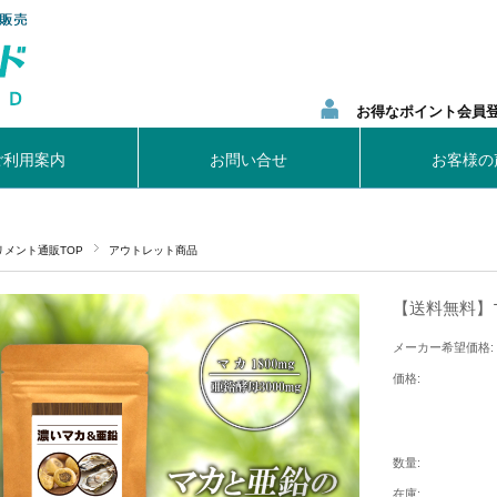
お得なポイント会員
ご利用案内
お問い合せ
お客様の
リメント通販TOP
アウトレット商品
【送料無料】マ
メーカー希望価格:
価格:
数量:
在庫: